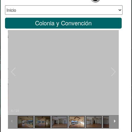
Colonia y Convención
4
/
14