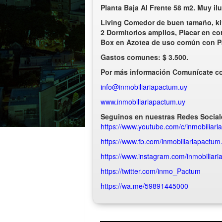
Planta Baja Al Frente 58 m2. Muy i
Living Comedor de buen tamaño, ki
2 Dormitorios amplios, Placar en co
Box en Azotea de uso común con Par
Gastos comunes: $ 3.500.
Por más información Comunícate con
info@inmobiliariapactum.uy
www.inmobiliariapactum.uy
Seguinos en nuestras Redes Social
https://www.youtube.com/c/inmobiliar
https://www.fb.com/inmobiliariapactum
https://www.instagram.com/inmobiliar
https://twitter.com/inmo_Pactum
https://wa.me/59891445000