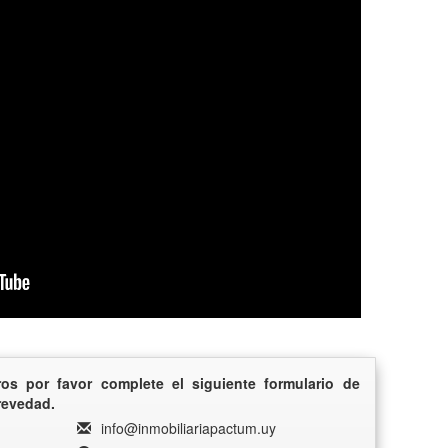
s por favor complete el siguiente formulario de
revedad.
info@inmobiliariapactum.uy