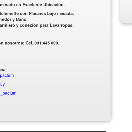
luminado en Excelente Ubicación.
tchenette con Placares bajo mesada.
rredor y Baño.
rillero y conexión para Lavarropas.
 nosotros: Cel. 091 445 000.
es:
iapactum
.uy
ia_pactum