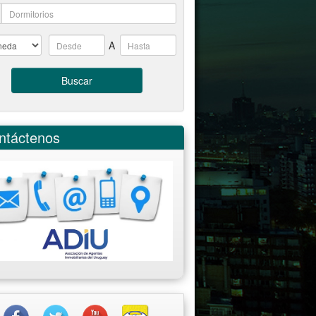
A
Buscar
ntáctenos